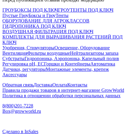
ГРОУБОКСЫ ПОД КЛЮЧ
ГРОУТЕНТЫ ПОД КЛЮЧ
Пустые ГроуБоксы и ГроуТенты
ОБОРУДОВАНИЕ ДЛЯ АГРОКЛАССОВ
ГИДРОПОНИКА ПОД КЛЮЧ
ВОЗДУШНАЯ ФИЛЬТРАЦИЯ ПОД КЛЮЧ
КОМПЛЕКТЫ ДЛЯ ВЫРАЩИВАНИЯ РАСТЕНИЙ ПОД
КЛЮЧ
Удобрения, Стимуляторы
Освещение, Оборудование
Вентиляция
Фильтры воздушные
Нейтрализаторы запаха
Субстраты
Гидропоника, Аэропоника, Капельный полив
Регулировка pH, EC
Горшки и Контейнеры
Автоматика
Датчики, регуляторы
Монтажные элементы, крепеж
Аксессуары
Обратная связь
Доставка
Оплата
Контакты
Правила продажи товаров в интернет-магазине GrowWorld
Политика в отношении обработки персональных данных
8(800)201-7228
Box@growworld.ru
Сделано в InSales