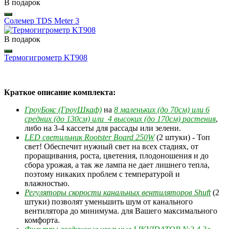
В подарок
Солемер TDS Meter 3
В подарок
Термогигрометр KT908
Краткое описание комплекта:
ГроуБокс (ГроуШкаф)
на
8 маленьких (до 70см) или
6
средних (до 130см) или 4 высоких (до 170см)
растения
,
либо на 3-4 кассеты для рассады или зелени.
LED светильник Rootster Board 250W
(2 штуки) - Топ
свет!
О
беспечит нужный свет на всех стадиях, от
проращивания, роста, цветения, плодоношения и до
сбора урожая, а так же лампа не дает лишнего тепла,
поэтому никаких проблем с температурой и
влажностью.
Регуляторы скорости канальных вентиляторов Shuft
(2
штуки) позволят уменьшить шум от канального
вентилятора до минимума. для Вашего максимального
комфорта.