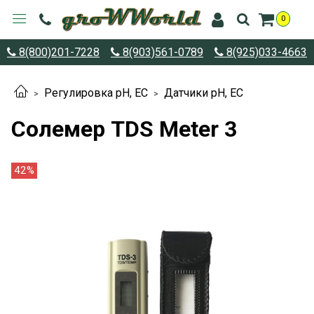
0
8(800)201-7228
8(903)561-0789
8(925)033-4663
Регулировка pH, EC
Датчики pH, EC
Солемер TDS Meter 3
42%