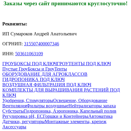
Заказы через сайт принимаются круглосуточно!
Реквизиты:
ИП Сумароков Андрей Анатольевич
ОГРНИП:
315507400007346
ИНН:
503611063109
ГРОУБОКСЫ ПОД КЛЮЧ
ГРОУТЕНТЫ ПОД КЛЮЧ
Пустые ГроуБоксы и ГроуТенты
ОБОРУДОВАНИЕ ДЛЯ АГРОКЛАССОВ
ГИДРОПОНИКА ПОД КЛЮЧ
ВОЗДУШНАЯ ФИЛЬТРАЦИЯ ПОД КЛЮЧ
КОМПЛЕКТЫ ДЛЯ ВЫРАЩИВАНИЯ РАСТЕНИЙ ПОД
КЛЮЧ
Удобрения, Стимуляторы
Освещение, Оборудование
Вентиляция
Фильтры воздушные
Нейтрализаторы запаха
Субстраты
Гидропоника, Аэропоника, Капельный полив
Регулировка pH, EC
Горшки и Контейнеры
Автоматика
Датчики, регуляторы
Монтажные элементы, крепеж
Аксессуары