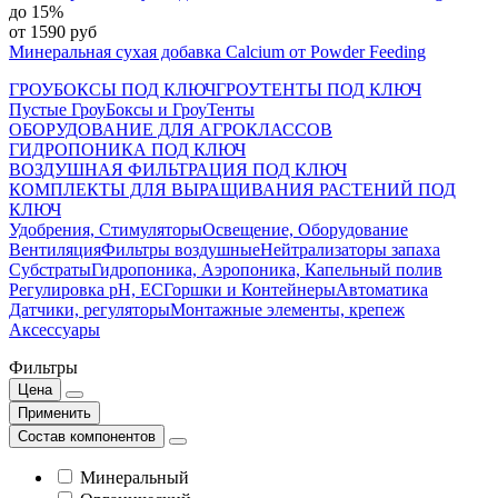
до 15%
от 1590 руб
Минеральная сухая добавка Calcium от Powder Feeding
ГРОУБОКСЫ ПОД КЛЮЧ
ГРОУТЕНТЫ ПОД КЛЮЧ
Пустые ГроуБоксы и ГроуТенты
ОБОРУДОВАНИЕ ДЛЯ АГРОКЛАССОВ
ГИДРОПОНИКА ПОД КЛЮЧ
ВОЗДУШНАЯ ФИЛЬТРАЦИЯ ПОД КЛЮЧ
КОМПЛЕКТЫ ДЛЯ ВЫРАЩИВАНИЯ РАСТЕНИЙ ПОД
КЛЮЧ
Удобрения, Стимуляторы
Освещение, Оборудование
Вентиляция
Фильтры воздушные
Нейтрализаторы запаха
Субстраты
Гидропоника, Аэропоника, Капельный полив
Регулировка pH, EC
Горшки и Контейнеры
Автоматика
Датчики, регуляторы
Монтажные элементы, крепеж
Аксессуары
Фильтры
Цена
Применить
Состав компонентов
Минеральный