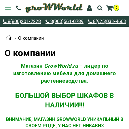
0
8(800)201-7228
8(903)561-0789
8(925)033-4663
О компании
О компании
Магазин
GrowWorld.ru
– лидер по
изготовлению мебели для домашнего
растениеводства.
БОЛЬШОЙ ВЫБОР ШКАФОВ В
НАЛИЧИИ!!!
ВНИМАНИЕ, МАГАЗИН GROWWORLD УНИКАЛЬНЫЙ В
СВОЕМ РОДЕ, У НАС НЕТ НИКАКИХ