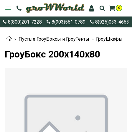
0
8(800)201-7228
8(903)561-0789
8(925)033-4663
Пустые ГроуБоксы и ГроуТенты
ГроуШкафы
ГроуБокс 200x140x80