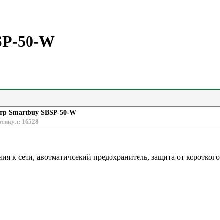
SP-50-W
тр Smartbuy SBSP-50-W
ртикул: 16528
ния к сети, авотматичсекий предохранитель, защита от коротко