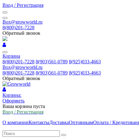
Вход / Регистрация
Box@growworld.ru
8(800)201-7228
Обратный звонок
Корзина
8(800)201-7228
8(903)561-0789
8(925)033-4663
Box@growworld.ru
8(800)201-7228
8(903)561-0789
8(925)033-4663
Обратный звонок
Корзина:
Оформить
Ваша корзина пуста
Вход / Регистрация
О компании
Контакты
Доставка
Оптовикам
Оплата / Кредитован