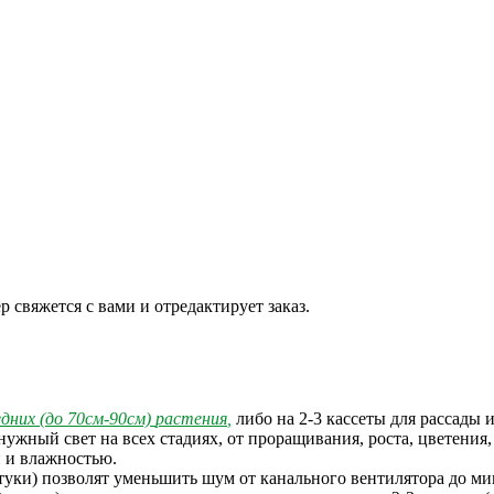
 свяжется с вами и отредактирует заказ.
редних (до 70см-90см)
растени
я
,
либо на 2-3 кассеты для рассады и
нужный свет на всех стадиях, от проращивания, роста, цветения,
й и влажностью.
туки) позволят уменьшить шум от канального вентилятора до м