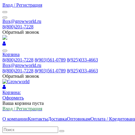
Вход / Регистрация
Box@growworld.ru
8(800)201-7228
Обратный звонок
Корзина
8(800)201-7228
8(903)561-0789
8(925)033-4663
Box@growworld.ru
8(800)201-7228
8(903)561-0789
8(925)033-4663
Обратный звонок
Корзина:
Оформить
Ваша корзина пуста
Вход / Регистрация
О компании
Контакты
Доставка
Оптовикам
Оплата / Кредитован