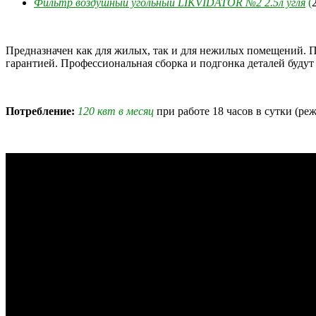
Фильтр воздушный угольный LIKVIDATOR №2 2.5л угля
(
Предназначен как для жилых, так и для нежилых помещений. П
гарантией. Профессиональная сборка и подгонка деталей будут 
Потребление:
120 квт в месяц
при работе 18 часов в сутки (ре