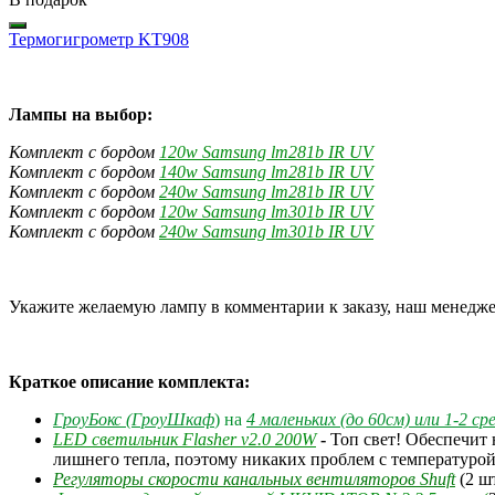
Термогигрометр KT908
Лампы на выбор:
Комплект с бор
дом
120w Samsung lm281b IR UV
Комплект с бор
дом
140w Samsung lm281b IR UV
Комплект с бор
дом
240w Samsung lm281b IR UV
Комплект с бордом
120w Samsung lm301b IR UV
Комплект с бордом
240w Samsung lm301b IR UV
Укажите желаемую лампу в комментарии к заказу, наш менеджер
Краткое описание комплекта:
ГроуБокс (ГроуШкаф
)
на
4 маленьких (до 60см) или 1-2 с
LED светильник Flasher v2.0 200W
-
Топ свет! О
б
еспечит 
лишнего тепла, поэтому никаких проблем с температуро
Регуляторы скорости канальных вентиляторов Shuft
(2 ш