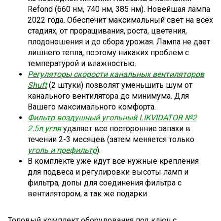
Refond (660 нм, 740 нм, 385 нм).
Новейшая лампа
2022 года. Об
еспечит максимальный свет на всех
стадиях, от проращивания, роста, цветения,
плодоношения и до сбора урожая. Лампа не дает
лишнего тепла, поэтому никаких проблем с
температурой и влажностью.
Регуляторы скорости канальных вентиляторов
Shuft
(2 штуки) позволят уменьшить шум от
канального вентилятора до минимума. Для
Вашего максимального комфорта.
Фильтр воздушный угольный LIKVIDATOR №2
2.5л угля
удаляет все посторонние запахи в
течении 2-3 месяцев (затем меняется только
уголь и префильтр
).
В комплекте уже идут все нужные крепления
для подвеса и регулировки высоты ламп и
фильтра, допы для соединения фильтра с
вентилятором, а так же подарки
Топовый комплект оборудования под ключ
с