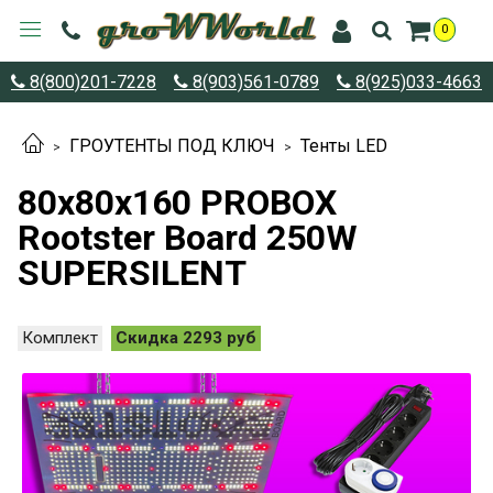
0
8(800)201-7228
8(903)561-0789
8(925)033-4663
ГРОУТЕНТЫ ПОД КЛЮЧ
Тенты LED
80х80х160 PROBOX
Rootster Board 250W
SUPERSILENT
Комплект
Скидка 2293 руб