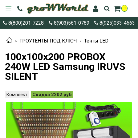
0
8(800)201-7228
8(903)561-0789
8(925)033-4663
ГРОУТЕНТЫ ПОД КЛЮЧ
Тенты LED
100х100х200 PROBOX
240W LED Samsung IRUVS
SILENT
Комплект
Скидка 2202 руб