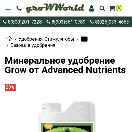
0
8(800)201-7228
8(903)561-0789
8(925)033-4663
-
Удобрения, Стимуляторы
Базовые удобрения
Минеральное удобрение
Grow от Advanced Nutrients
23%