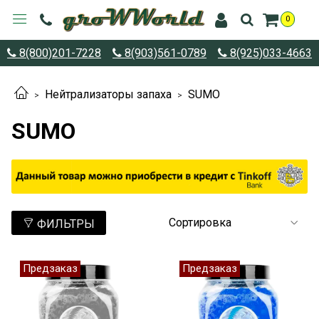
0
8(800)201-7228
8(903)561-0789
8(925)033-4663
Нейтрализаторы запаха
SUMO
SUMO
ФИЛЬТРЫ
Предзаказ
Предзаказ