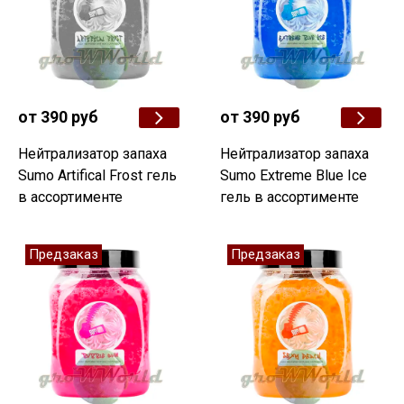
от 390 руб
от 390 руб
Нейтрализатор запаха
Нейтрализатор запаха
Sumo Artifical Frost гель
Sumo Extreme Blue Ice
в ассортименте
гель в ассортименте
Предзаказ
Предзаказ