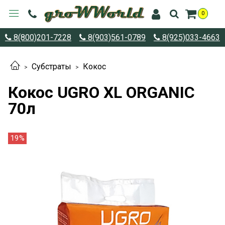
0
8(800)201-7228
8(903)561-0789
8(925)033-4663
Субстраты
Кокос
Кокос UGRO XL ORGANIC
70л
19%