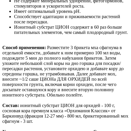
Не содержит минеральных удобрений, фитогормонов,
стимуляторов и ускорителей роста.
Имеет оптимальный уровень pH.
Способствует адаптации и приживаемости растений
после пересадки.
Ионитный субстрат ЦИОН содержит в 60 раз больше
питательных элементов, чем самый плодородный грунт.
Способ применения:
Разместите 3 брикета мха сфагнума в
отдельной емкости, добавьте к ним примерно 100 мл воды,
подождите 5 мин до полного набухания брикетов. Затем
уложите небольшой слой коры на дно горшка для посадки/
пересадки растения, установите орхидею и добавьте кору до
середины горшка, не утрамбовывая. Далее добавьте мох,
внесите ~1/2 саше ЦИОНа ДЛЯ ОРХИДЕЙ по всей
поверхности грунта, включая корни орхидеи, после чего
досыпьте оставшуюся кору и внесите вторую половину
ионитного субстрата. Обильно полейте.
Состав:
ионитный субстрат ЦИОН для орхидей - 100 г,
сосновая кора премиум класса «Орхимания Классик» от
Баркинвуд (фракция 12-27 мм) - 800 мл, брикетированный мох
сфагнум - 3 шт.