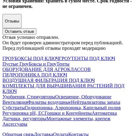
Условия хранения: хранить в сухом месте. Срок годности -
не ограничен.
Отзывы
Оставить отзыв
Отзыв успешно отправлен.
Он будет проверен администратором перед публикацией.
Перед публикацией отзывы проходят модерацию
ГРОУБОКСЫ ПОД КЛЮЧ
ГРОУТЕНТЫ ПОД КЛЮЧ
Пустые ГроуБоксы и ГроуТенты
ОБОРУДОВАНИЕ ДЛЯ АГРОКЛАССОВ
ГИДРОПОНИКА ПОД КЛЮЧ
ВОЗДУШНАЯ ФИЛЬТРАЦИЯ ПОД КЛЮЧ
КОМПЛЕКТЫ ДЛЯ ВЫРАЩИВАНИЯ РАСТЕНИЙ ПОД
КЛЮЧ
Удобрения, Стимуляторы
Освещение, Оборудование
Вентиляция
Фильтры воздушные
Нейтрализаторы запаха
Субстраты
Гидропоника, Аэропоника, Капельный полив
Регулировка pH, EC
Горшки и Контейнеры
Автоматика
Датчики, регуляторы
Монтажные элементы, крепеж
Аксессуары
Обратная связь
Доставка
Оплата
Контакты