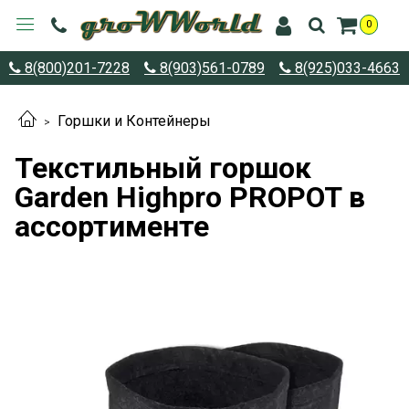
0
8(800)201-7228
8(903)561-0789
8(925)033-4663
Горшки и Контейнеры
Текстильный горшок
Garden Highpro PROPOT в
ассортименте