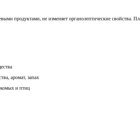
щевыми продуктами, не изменяет органолептические свойства. 
щества
тва, аромат, запах
екомых и птиц