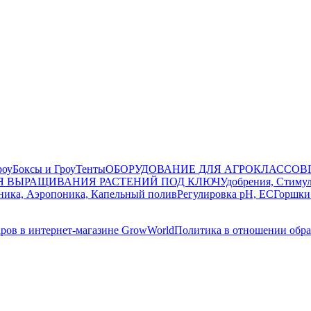
роуБоксы и ГроуТенты
ОБОРУДОВАНИЕ ДЛЯ АГРОКЛАССОВ
Я ВЫРАЩИВАНИЯ РАСТЕНИЙ ПОД КЛЮЧ
Удобрения, Стиму
ника, Аэропоника, Капельный полив
Регулировка pH, EC
Горшки
ров в интернет-магазине GrowWorld
Политика в отношении обр