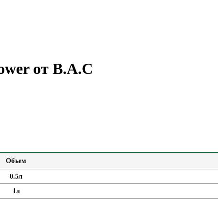
ower от B.A.C
Объем
0.5л
1л