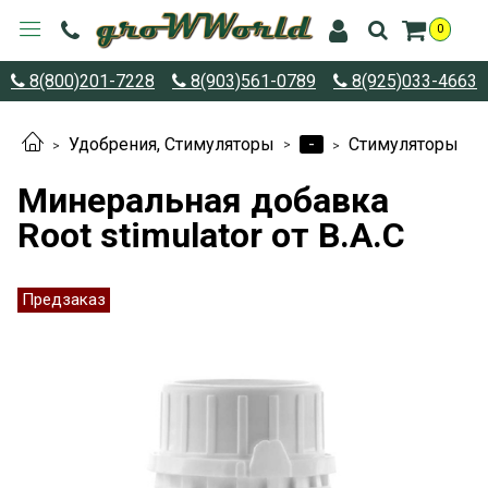
0
8(800)201-7228
8(903)561-0789
8(925)033-4663
-
Удобрения, Стимуляторы
Стимуляторы
Минеральная добавка
Root stimulator от B.A.C
Предзаказ