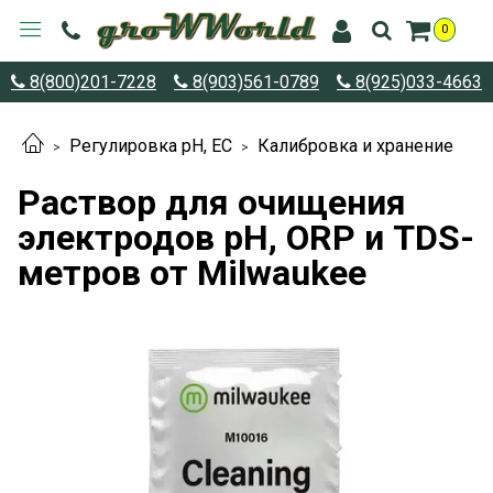
0
8(800)201-7228
8(903)561-0789
8(925)033-4663
Регулировка pH, EC
Калибровка и хранение
Раствор для очищения
электродов pH, ORP и TDS-
метров от Milwaukee