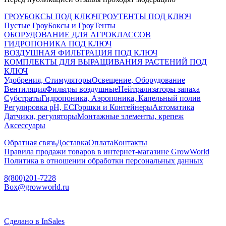
ГРОУБОКСЫ ПОД КЛЮЧ
ГРОУТЕНТЫ ПОД КЛЮЧ
Пустые ГроуБоксы и ГроуТенты
ОБОРУДОВАНИЕ ДЛЯ АГРОКЛАССОВ
ГИДРОПОНИКА ПОД КЛЮЧ
ВОЗДУШНАЯ ФИЛЬТРАЦИЯ ПОД КЛЮЧ
КОМПЛЕКТЫ ДЛЯ ВЫРАЩИВАНИЯ РАСТЕНИЙ ПОД
КЛЮЧ
Удобрения, Стимуляторы
Освещение, Оборудование
Вентиляция
Фильтры воздушные
Нейтрализаторы запаха
Субстраты
Гидропоника, Аэропоника, Капельный полив
Регулировка pH, EC
Горшки и Контейнеры
Автоматика
Датчики, регуляторы
Монтажные элементы, крепеж
Аксессуары
Обратная связь
Доставка
Оплата
Контакты
Правила продажи товаров в интернет-магазине GrowWorld
Политика в отношении обработки персональных данных
8(800)201-7228
Box@growworld.ru
Сделано в InSales