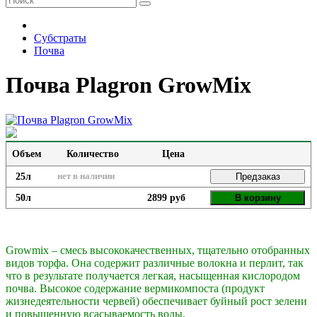
Субстраты
Почва
Почва Plagron GrowMix
Объем
Количество
Цена
25л
нет в наличии
Предзаказ
50л
2899 руб
В корзину
Growmix – смесь высококачественных, тщательно отобранных
видов торфа. Она содержит различные волокна и перлит, так
что в результате получается легкая, насыщенная кислородом
почва. Высокое содержание вермикомпоста (продукт
жизнедеятельности червей) обеспечивает буйный рост зелени
и повышенную всасываемость воды.