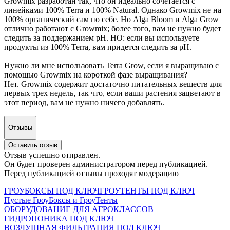
Growmix разработан так, что он идеально сочетается с
линейками 100% Terra и 100% Natural. Однако Growmix не на
100% органический сам по себе. Но Alga Bloom и Alga Grow
отлично работают с Growmix; более того, вам не нужно будет
следить за поддержанием pH. НО: если вы используете
продукты из 100% Terra, вам придется следить за pH.
Нужно ли мне использовать Terra Grow, если я выращиваю с
помощью Growmix на короткой фазе выращивания?
Нет. Growmix содержит достаточно питательных веществ для
первых трех недель, так что, если ваши растения зацветают в
этот период, вам не нужно ничего добавлять.
Отзывы
Оставить отзыв
Отзыв успешно отправлен.
Он будет проверен администратором перед публикацией.
Перед публикацией отзывы проходят модерацию
ГРОУБОКСЫ ПОД КЛЮЧ
ГРОУТЕНТЫ ПОД КЛЮЧ
Пустые ГроуБоксы и ГроуТенты
ОБОРУДОВАНИЕ ДЛЯ АГРОКЛАССОВ
ГИДРОПОНИКА ПОД КЛЮЧ
ВОЗДУШНАЯ ФИЛЬТРАЦИЯ ПОД КЛЮЧ