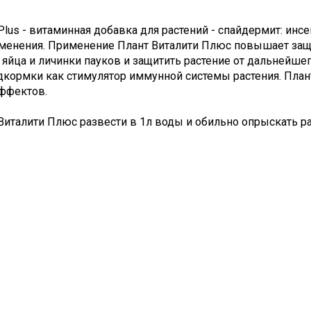
ty Plus - витаминная добавка для растений - спайдермит: ин
менения. Применение Плант Виталити Плюс повышает защи
яйца и личинки пауков и защитить растение от дальнейше
дкормки как стимулятор иммунной системы растения. План
ффектов.
Виталити Плюс развести в 1л воды и обильно опрыскать ра