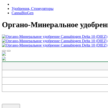
Удобрения, Стимуляторы
СannaBioGen
Органо-Минеральноe удобрени