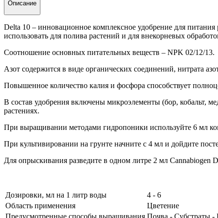
Описание
Delta 10 – инновационное комплексное удобрение для питания
использовать для полива растений и для внекорневых обработо
Соотношение основных питательных веществ – NPK 02/12/13.
Азот содержится в виде органических соединений, нитрата азот
Повышенное количество калия и фосфора способствует полно
В состав удобрения включены микроэлементы (бор, кобальт, ме
растениях.
При выращивании методами гидропоники используйте 6 мл конц
При культивировании на грунте начните с 4 мл и дойдите посте
Для опрыскивания разведите в одном литре 2 мл Cannabiogen De
Дозировки, мл на 1 литр воды
4 - 6
Область применения
Цветение
Предусмотренные способы выращивания
Почва - Субстраты -