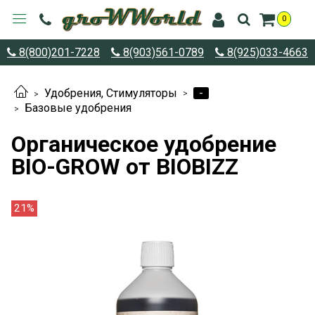
0
8(800)201-7228
8(903)561-0789
8(925)033-4663
-
Удобрения, Стимуляторы
Базовые удобрения
Органическое удобрение
BIO-GROW от BIOBIZZ
21%