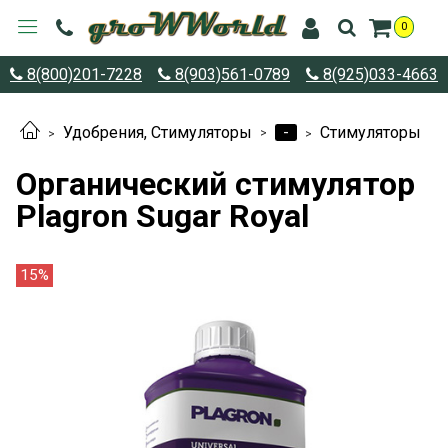
0
8(800)201-7228
8(903)561-0789
8(925)033-4663
-
Удобрения, Стимуляторы
Стимуляторы
Органический стимулятор
Plagron Sugar Royal
15%