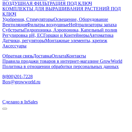
ВОЗДУШНАЯ ФИЛЬТРАЦИЯ ПОД КЛЮЧ
КОМПЛЕКТЫ ДЛЯ ВЫРАЩИВАНИЯ РАСТЕНИЙ ПОД
КЛЮЧ
Удобрения, Стимуляторы
Освещение, Оборудование
Вентиляция
Фильтры воздушные
Нейтрализаторы запаха
Субстраты
Гидропоника, Аэропоника, Капельный полив
Регулировка pH, EC
Горшки и Контейнеры
Автоматика
Датчики, регуляторы
Монтажные элементы, крепеж
Аксессуары
Обратная связь
Доставка
Оплата
Контакты
Правила продажи товаров в интернет-магазине GrowWorld
Политика в отношении обработки персональных данных
8(800)201-7228
Box@growworld.ru
Сделано в InSales