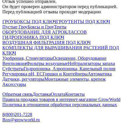
Отзыв успешно отправлен.
Он будет проверен администратором перед публикацией.
Перед публикацией отзывы проходят модерацию
ГРОУБОКСЫ ПОД КЛЮЧ
ГРОУТЕНТЫ ПОД КЛЮЧ
Пустые ГроуБоксы и ГроуТенты
ОБОРУДОВАНИЕ ДЛЯ АГРОКЛАССОВ
ГИДРОПОНИКА ПОД КЛЮЧ
ВОЗДУШНАЯ ФИЛЬТРАЦИЯ ПОД КЛЮЧ
КОМПЛЕКТЫ ДЛЯ ВЫРАЩИВАНИЯ РАСТЕНИЙ ПОД
КЛЮЧ
Удобрения, Стимуляторы
Освещение, Оборудование
Вентиляция
Фильтры воздушные
Нейтрализаторы запаха
Субстраты
Гидропоника, Аэропоника, Капельный полив
Регулировка pH, EC
Горшки и Контейнеры
Автоматика
Датчики, регуляторы
Монтажные элементы, крепеж
Аксессуары
Обратная связь
Доставка
Оплата
Контакты
Правила продажи товаров в интернет-магазине GrowWorld
Политика в отношении обработки персональных данных
8(800)201-7228
Box@growworld.ru