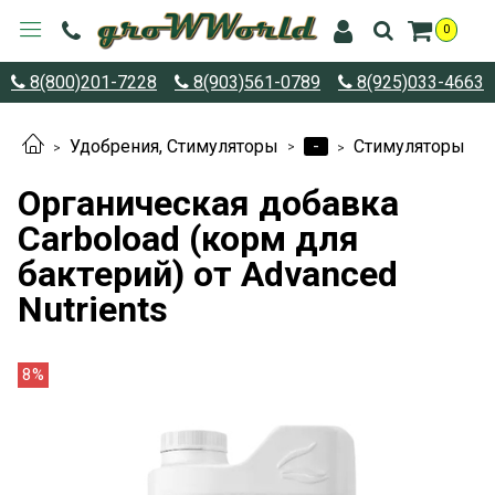
0
8(800)201-7228
8(903)561-0789
8(925)033-4663
-
Удобрения, Стимуляторы
Стимуляторы
Органическая добавка
Carboload (корм для
бактерий) от Advanced
Nutrients
8%