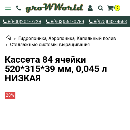
0
8(800)201-7228
8(903)561-0789
8(925)033-4663
Гидропоника, Аэропоника, Капельный полив
Стеллажные системы выращивания
Кассета 84 ячейки
520*315*39 мм, 0,045 л
НИЗКАЯ
20%