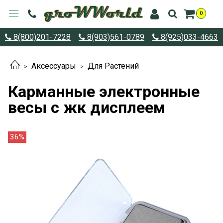
0
8(800)201-7228
8(903)561-0789
8(925)033-4663
Аксессуары
Для Растений
Карманные электронные
весы с жк дисплеем
36%