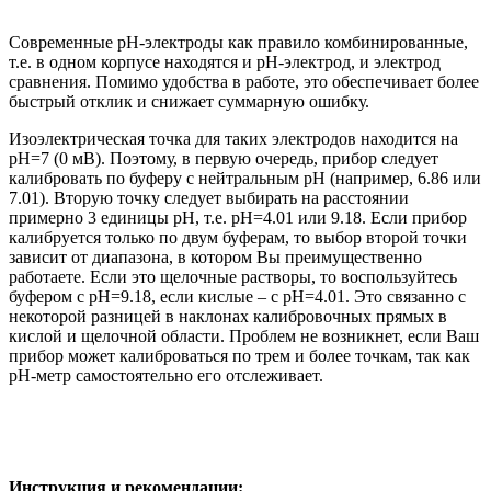
Современные рН-электроды как правило комбинированные,
т.е. в одном корпусе находятся и рН-электрод, и электрод
сравнения. Помимо удобства в работе, это обеспечивает более
быстрый отклик и снижает суммарную ошибку.
Изоэлектрическая точка для таких электродов находится на
рН=7 (0 мВ). Поэтому, в первую очередь, прибор следует
калибровать по буферу с нейтральным рН (например, 6.86 или
7.01). Вторую точку следует выбирать на расстоянии
примерно 3 единицы рН, т.е. рН=4.01 или 9.18. Если прибор
калибруется только по двум буферам, то выбор второй точки
зависит от диапазона, в котором Вы преимущественно
работаете. Если это щелочные растворы, то воспользуйтесь
буфером с рН=9.18, если кислые – с рН=4.01. Это связанно с
некоторой разницей в наклонах калибровочных прямых в
кислой и щелочной области. Проблем не возникнет, если Ваш
прибор может калиброваться по трем и более точкам, так как
рН-метр самостоятельно его отслеживает.
Инструкция и рекомендации: