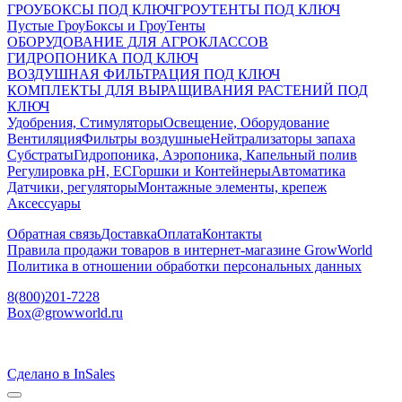
ГРОУБОКСЫ ПОД КЛЮЧ
ГРОУТЕНТЫ ПОД КЛЮЧ
Пустые ГроуБоксы и ГроуТенты
ОБОРУДОВАНИЕ ДЛЯ АГРОКЛАССОВ
ГИДРОПОНИКА ПОД КЛЮЧ
ВОЗДУШНАЯ ФИЛЬТРАЦИЯ ПОД КЛЮЧ
КОМПЛЕКТЫ ДЛЯ ВЫРАЩИВАНИЯ РАСТЕНИЙ ПОД
КЛЮЧ
Удобрения, Стимуляторы
Освещение, Оборудование
Вентиляция
Фильтры воздушные
Нейтрализаторы запаха
Субстраты
Гидропоника, Аэропоника, Капельный полив
Регулировка pH, EC
Горшки и Контейнеры
Автоматика
Датчики, регуляторы
Монтажные элементы, крепеж
Аксессуары
Обратная связь
Доставка
Оплата
Контакты
Правила продажи товаров в интернет-магазине GrowWorld
Политика в отношении обработки персональных данных
8(800)201-7228
Box@growworld.ru
Сделано в InSales