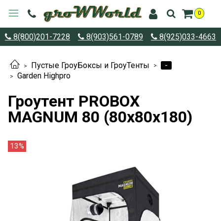
0
8(800)201-7228
8(903)561-0789
8(925)033-4663
-
Пустые ГроуБоксы и ГроуТенты
Garden Highpro
Гроутент PROBOX
MAGNUM 80 (80x80x180)
13%