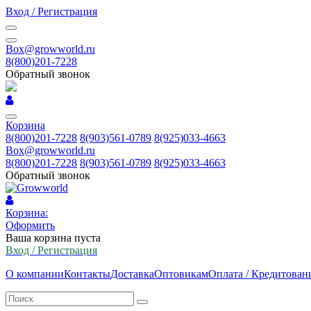
Вход / Регистрация
Box@growworld.ru
8(800)201-7228
Обратный звонок
Корзина
8(800)201-7228
8(903)561-0789
8(925)033-4663
Box@growworld.ru
8(800)201-7228
8(903)561-0789
8(925)033-4663
Обратный звонок
Корзина:
Оформить
Ваша корзина пуста
Вход / Регистрация
О компании
Контакты
Доставка
Оптовикам
Оплата / Кредитован