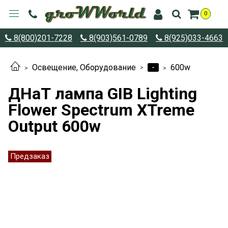
0
8(800)201-7228
8(903)561-0789
8(925)033-4663
-
Освещение, Оборудование
600w
ДНаТ лампа GIB Lighting
Flower Spectrum XTreme
Output 600w
Предзаказ