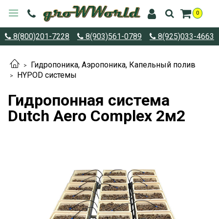
0
8(800)201-7228
8(903)561-0789
8(925)033-4663
Гидропоника, Аэропоника, Капельный полив
HYPOD системы
Гидропонная система
Dutch Aero Complex 2м2