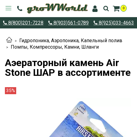
0
8(800)201-7228
8(903)561-0789
8(925)033-4663
Гидропоника, Аэропоника, Капельный полив
Помпы, Компрессоры, Камни, Шланги
Аэераторный камень Air
Stone ШАР в ассортименте
35%